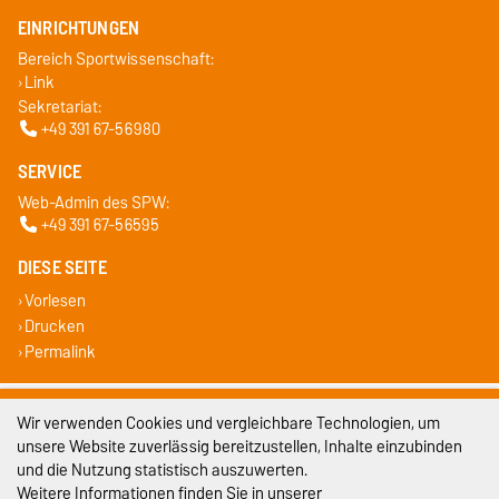
EINRICHTUNGEN
Bereich Sportwissenschaft:
Link
Sekretariat:
+49 391 67-56980
SERVICE
Web-Admin des SPW:
+49 391 67-56595
DIESE SEITE
Vorlesen
Drucken
Permalink
Impressum
Wir verwenden Cookies und vergleichbare Technologien, um
unsere Website zuverlässig bereitzustellen, Inhalte einzubinden
Datenschutz
und die Nutzung statistisch auszuwerten.
Weitere Informationen finden Sie in unserer
Barrierefreiheit