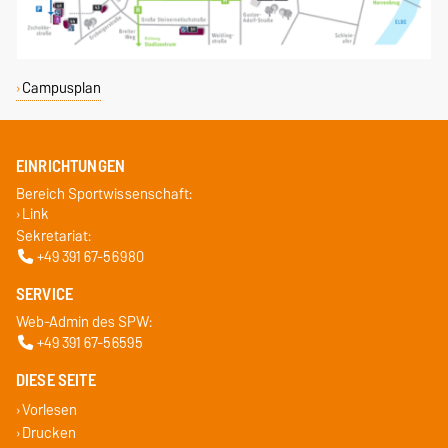
Campusplan
EINRICHTUNGEN
Bereich Sportwissenschaft:
Link
Sekretariat:
+49 391 67-56980
SERVICE
Web-Admin des SPW:
+49 391 67-56595
DIESE SEITE
Vorlesen
Drucken